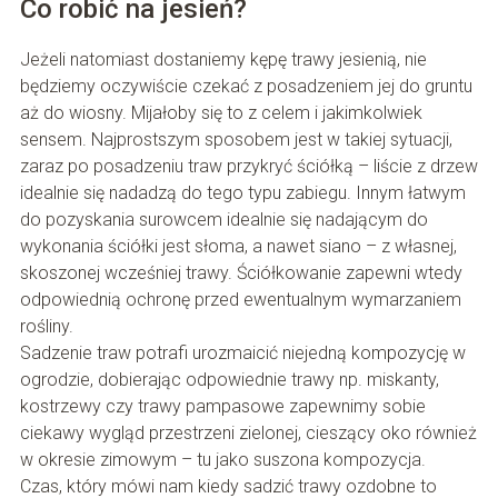
Co robić na jesień?
Jeżeli natomiast dostaniemy kępę trawy jesienią, nie
będziemy oczywiście czekać z posadzeniem jej do gruntu
aż do wiosny. Mijałoby się to z celem i jakimkolwiek
sensem. Najprostszym sposobem jest w takiej sytuacji,
zaraz po posadzeniu traw przykryć ściółką – liście z drzew
idealnie się nadadzą do tego typu zabiegu. Innym łatwym
do pozyskania surowcem idealnie się nadającym do
wykonania ściółki jest słoma, a nawet siano – z własnej,
skoszonej wcześniej trawy. Ściółkowanie zapewni wtedy
odpowiednią ochronę przed ewentualnym wymarzaniem
rośliny.
Sadzenie traw potrafi urozmaicić niejedną kompozycję w
ogrodzie, dobierając odpowiednie trawy np. miskanty,
kostrzewy czy trawy pampasowe zapewnimy sobie
ciekawy wygląd przestrzeni zielonej, cieszący oko również
w okresie zimowym – tu jako suszona kompozycja.
Czas, który mówi nam kiedy sadzić trawy ozdobne to