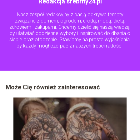
Redakcja srebrny24.pl
Nasz zespół redakcyjny z pasją odkrywa tematy
związane z domem, ogrodem, urodą, modą, dietą,
zdrowiem i zakupami. Chcemy dzielić się naszą wiedzą,
by ułatwiać codzienne wybory i inspirować do dbania o
siebie oraz otoczenie. Stawiamy na proste wyjaśnienia,
by każdy mógł czerpać z naszych treści radość i
praktyczne wskazówki.
Może Cię również zainteresować