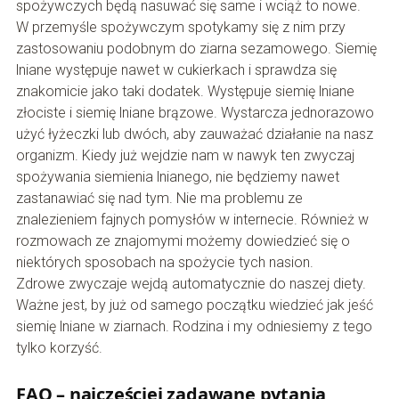
spożywczych będą nasuwać się same i wciąż to nowe.
W przemyśle spożywczym spotykamy się z nim przy
zastosowaniu podobnym do ziarna sezamowego. Siemię
lniane występuje nawet w cukierkach i sprawdza się
znakomicie jako taki dodatek. Występuje siemię lniane
złociste i siemię lniane brązowe. Wystarcza jednorazowo
użyć łyżeczki lub dwóch, aby zauważać działanie na nasz
organizm. Kiedy już wejdzie nam w nawyk ten zwyczaj
spożywania siemienia lnianego, nie będziemy nawet
zastanawiać się nad tym. Nie ma problemu ze
znalezieniem fajnych pomysłów w internecie. Również w
rozmowach ze znajomymi możemy dowiedzieć się o
niektórych sposobach na spożycie tych nasion.
Zdrowe zwyczaje wejdą automatycznie do naszej diety.
Ważne jest, by już od samego początku wiedzieć jak jeść
siemię lniane w ziarnach. Rodzina i my odniesiemy z tego
tylko korzyść.
FAQ – najczęściej zadawane pytania