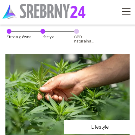
Strona główna
Lifestyle
CBD –
naturalna
alternatywa dla
zdrowia i
dobrego
samopoczucia
Lifestyle