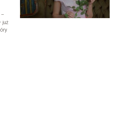
 –
 już
tóry