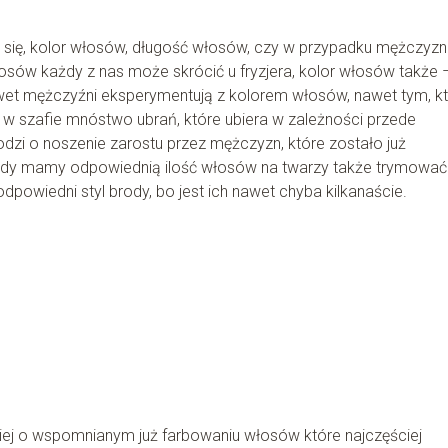
nie się, kolor włosów, długość włosów, czy w przypadku mężczyzn
łosów każdy z nas może skrócić u fryzjera, kolor włosów także –
nawet mężczyźni eksperymentują z kolorem włosów, nawet tym, k
a w szafie mnóstwo ubrań, które ubiera w zależności przede
hodzi o noszenie zarostu przez mężczyzn, które zostało już
gdy mamy odpowiednią ilość włosów na twarzy także trymować
powiedni styl brody, bo jest ich nawet chyba kilkanaście.
dziej o wspomnianym już farbowaniu włosów które najczęściej