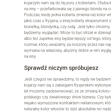
kojarzyło nam się do tej pory z kobietami. Chyba 
na inny – przefarbowała się z jasnego blondu na ci
Podczas, kiedy jedna kobieta zmienia raz kolor w
jakiś czas u fryzjera, u innej kobiety eksperymen
brunetką, blondynką, czy rudą. Jeśli tylko chcem
będziemy wyglądać. Może to być strzał w dziesiąt
albo też zupełnie inny będzie lepszy od tego, któ
rozmiar, który uważamy za noszony przez nas najcz
wymiana na właściwy, abyśmy dobre w nim wygląd
na inny.
Sprawdź niczym spróbujesz
Jeśli czegoś nie sprawdzimy, to nigdy nie będziem
kojarzy nam się z zabiegami fryzjerskimi wykonywa
lat możemy zaobserwować, że ze zmianą koloru wł
polskiego czy światowego show biznesu. Czy było
niejako wymuszone kontraktem reklamowym, który 
naturalny kolor włosów to dziś absolutnie nic na