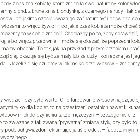
każdy z nas zna kobietę, która zmieniła swój naturalny kolor wł
emny blond, z brunetki na blondynkę, z czarnego na rudy i tak dal
łosów i po jakimś czasie uważa go za ”naturalny” i odświeża go
t z włosami to wręcz żywioł – co jakiś czas kobieta może chcieć 
y, możemy to w sobie zmienić. Chociażby po to, żeby sprawdzić, 
kę, albo wręcz przeciwnie – może się okazać, że poprzedni kolo
ry mamy obecnie. To tak, jak na przykład z przymierzaniem ubrań
ęściej, okazuje się być za mały lub za duży i konieczna jest je
ali. Jeżeli źle się czujemy w jakimś kolorze włosów – zmieńm
y wiedzieli, czy było warto. O ile farbowanie włosów najczęściej
nymi tylko dla kobiet, to na przestrzeni ostatnich nawet kilkuna
osów mieli do czynienia także mężczyźni – szczególnie ci z
 to związane z tak zwaną ”prywatną” zmianą stylu, czy było to
podpisał gwiazdor, reklamując jakiś produkt – facet z innym n
dzwyczajnego.