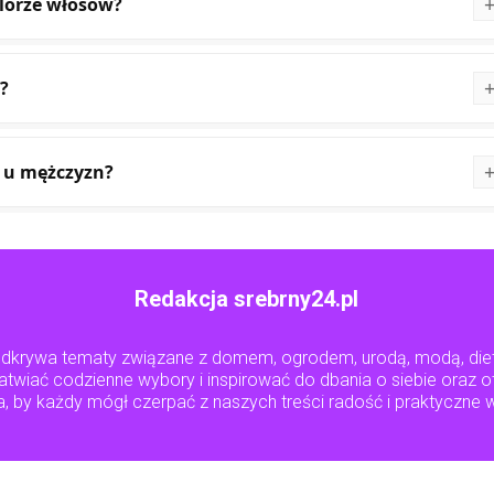
kolorze włosów?
?
tu u mężczyzn?
Redakcja srebrny24.pl
 odkrywa tematy związane z domem, ogrodem, urodą, modą, die
ułatwiać codzienne wybory i inspirować do dbania o siebie oraz
a, by każdy mógł czerpać z naszych treści radość i praktyczne