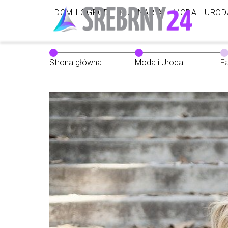
DOM I OGRÓD
KULINARIA
MODA I UROD
Strona główna
Moda i Uroda
F