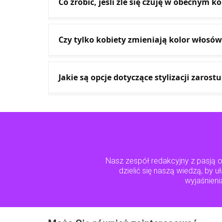
Co zrobić, jeśli źle się czuję w obecnym 
Czy tylko kobiety zmieniają kolor włosów
Jakie są opcje dotyczące stylizacji zaros
Nasz zespół redakcyjny z pasją
dzielić się naszą wiedzą, by 
wyjaśnieni