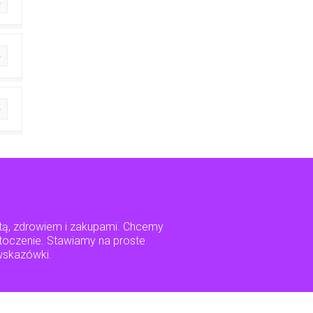
tą, zdrowiem i zakupami. Chcemy
 otoczenie. Stawiamy na proste
 wskazówki.